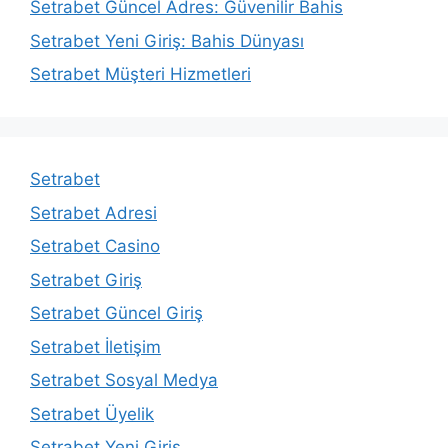
Setrabet Güncel Adres: Güvenilir Bahis
Setrabet Yeni Giriş: Bahis Dünyası
Setrabet Müşteri Hizmetleri
Setrabet
Setrabet Adresi
Setrabet Casino
Setrabet Giriş
Setrabet Güncel Giriş
Setrabet İletişim
Setrabet Sosyal Medya
Setrabet Üyelik
Setrabet Yeni Giriş