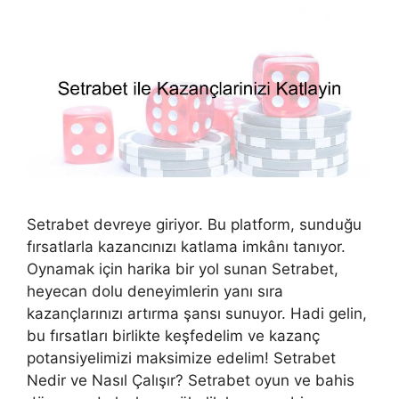
Setrabet devreye giriyor. Bu platform, sunduğu
fırsatlarla kazancınızı katlama imkânı tanıyor.
Oynamak için harika bir yol sunan Setrabet,
heyecan dolu deneyimlerin yanı sıra
kazançlarınızı artırma şansı sunuyor. Hadi gelin,
bu fırsatları birlikte keşfedelim ve kazanç
potansiyelimizi maksimize edelim! Setrabet
Nedir ve Nasıl Çalışır? Setrabet oyun ve bahis