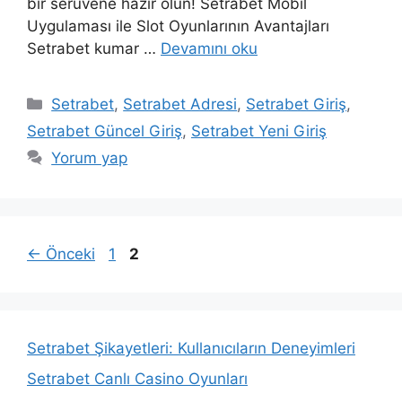
bir serüvene hazır olun! Setrabet Mobil
Uygulaması ile Slot Oyunlarının Avantajları
Setrabet kumar …
Devamını oku
Kategoriler
Setrabet
,
Setrabet Adresi
,
Setrabet Giriş
,
Setrabet Güncel Giriş
,
Setrabet Yeni Giriş
Yorum yap
Sayfa
Sayfa
←
Önceki
1
2
Setrabet Şikayetleri: Kullanıcıların Deneyimleri
Setrabet Canlı Casino Oyunları