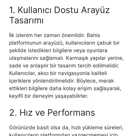
1. Kullanıcı Dostu Arayüz
Tasarımı
İlk izlenim her zaman önemlidir. Bahis
platformunun arayüzü, kullanıcıların çabuk bir
şekilde istedikleri bilgilere veya oyunlara
ulaşmalarını sağlamalı. Karmaşık yapılar yerine,
sade ve anlaşılır bir tasarım tercih edilmelidir.
Kullanıcılar, akıcı bir navigasyonla kaliteli
içeriklere yönlendirilmelidir. Böylece, merak
ettikleri bilgilere daha kolay erişim sağlayarak,
keyifli bir deneyim yaşayabilirler.
2. Hız ve Performans
Görünürde basit olsa da, hızlı yükleme süreleri,
kullanıcıların platformdan vazgeçmemesi için