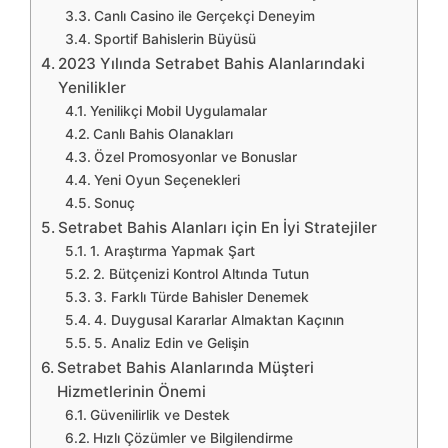
Canlı Casino ile Gerçekçi Deneyim
Sportif Bahislerin Büyüsü
2023 Yılında Setrabet Bahis Alanlarındaki
Yenilikler
Yenilikçi Mobil Uygulamalar
Canlı Bahis Olanakları
Özel Promosyonlar ve Bonuslar
Yeni Oyun Seçenekleri
Sonuç
Setrabet Bahis Alanları için En İyi Stratejiler
1. Araştırma Yapmak Şart
2. Bütçenizi Kontrol Altında Tutun
3. Farklı Türde Bahisler Denemek
4. Duygusal Kararlar Almaktan Kaçının
5. Analiz Edin ve Gelişin
Setrabet Bahis Alanlarında Müşteri
Hizmetlerinin Önemi
Güvenilirlik ve Destek
Hızlı Çözümler ve Bilgilendirme