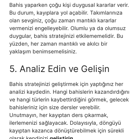
Bahis yaparken çoğu kişi duygusal kararlar verir.
Bu durum, kayıplara yol açabilir. Takımlarınıza
olan sevginiz, çoğu zaman mantıklı kararlar
vermenizi engelleyebilir. Olumlu ya da olumsuz
duygular, bahis stratejinizi etkilememelidir. Bu
yüzden, her zaman mantıklı ve akılcı bir
yaklaşım benimsemelisiniz.
5. Analiz Edin ve Gelişin
Bahis stratejinizi geliştirmek için yaptığınız her
analizi kaydedin. Hangi bahislerin kazandırdığını
ve hangi türlerin kaybettirdiğini görmek, gelecek
bahisleriniz için size dersler verebilir.
Unutmayın, her kayıptan ders çıkarmak,
ilerlemenizi sağlayacak. Dolayısıyla, döngüyü
kayıptan kazanca dönüştürebilmek için sürekli
olarak kendinizi
geliştirin
.