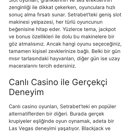
Slot oyunları, grafiklerinin ve ses efektlerinin
zenginliği ile dikkat çekerken, oyunculara hızlı
sonuç alma fırsatı sunar. Setrabet’teki geniş slot
makinesi yelpazesi, her türlü oyuncunun
beğenisine hitap eder. Yüzlerce tema, jackpot
ve bonus özellikleri ile dolu bu makinelere bir
göz atmalısınız. Ancak hangi oyunu seçeceğiniz,
tamamen kişisel zevklerinize bağlı. Belki bir gün
mısır tarlasındaki hayvanları, diğer gün ise uzay
maceralarını tercih edersiniz.
Canlı Casino ile Gerçekçi
Deneyim
Canlı casino oyunları, Setrabet’teki en popüler
alternatiflerden bir diğeri. Burada gerçek
krupiyeler eşliğinde oyun oynamak, adeta bir
Las Vegas deneyimi yaşatıyor. Blackjack ve