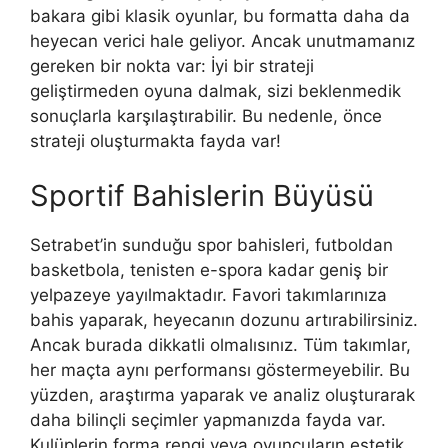
bakara gibi klasik oyunlar, bu formatta daha da
heyecan verici hale geliyor. Ancak unutmamanız
gereken bir nokta var: İyi bir strateji
geliştirmeden oyuna dalmak, sizi beklenmedik
sonuçlarla karşılaştırabilir. Bu nedenle, önce
strateji oluşturmakta fayda var!
Sportif Bahislerin Büyüsü
Setrabet’in sunduğu spor bahisleri, futboldan
basketbola, tenisten e-spora kadar geniş bir
yelpazeye yayılmaktadır. Favori takımlarınıza
bahis yaparak, heyecanın dozunu artırabilirsiniz.
Ancak burada dikkatli olmalısınız. Tüm takımlar,
her maçta aynı performansı göstermeyebilir. Bu
yüzden, araştırma yaparak ve analiz oluşturarak
daha bilinçli seçimler yapmanızda fayda var.
Kulüplerin forma rengi veya oyuncuların estetik