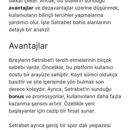
dikkat çeker. Ancak, bu sitelerin sunduğu
avantajlar
ve dezavantajlar üzerine düşünmek,
kullanıcıların bilinçli tercihler yapmalarına
yardımcı olur. İşte Setrabet bahis alanlarının
detaylı bir analizi!
Avantajlar
Bireylerin Setrabet’i tercih etmelerinin birçok
sebebi vardır. Öncelikle, bu platform kullanıcı
dostu bir arayüze sahiptir. Kayıt süreci oldukça
basittir ve site içerisinde yön bulmak son
derece kolaydır. Ayrıca, Setrabet’in sunduğu
bonus
ve promosyonlar, kullanıcıların daha fazla
kazanma şansını artırır. Özellikle yeni
başlayanlar için cazip bir fırsat sunar.
Setrabet ayrıca geniş bir spor dalı yelpazesi