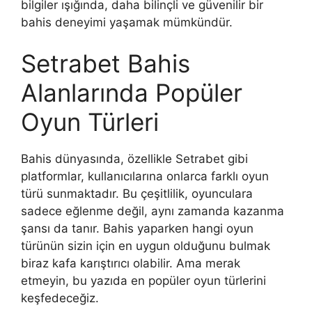
bilgiler ışığında, daha bilinçli ve güvenilir bir
bahis deneyimi yaşamak mümkündür.
Setrabet Bahis
Alanlarında Popüler
Oyun Türleri
Bahis dünyasında, özellikle Setrabet gibi
platformlar, kullanıcılarına onlarca farklı oyun
türü sunmaktadır. Bu çeşitlilik, oyunculara
sadece eğlenme değil, aynı zamanda kazanma
şansı da tanır. Bahis yaparken hangi oyun
türünün sizin için en uygun olduğunu bulmak
biraz kafa karıştırıcı olabilir. Ama merak
etmeyin, bu yazıda en popüler oyun türlerini
keşfedeceğiz.