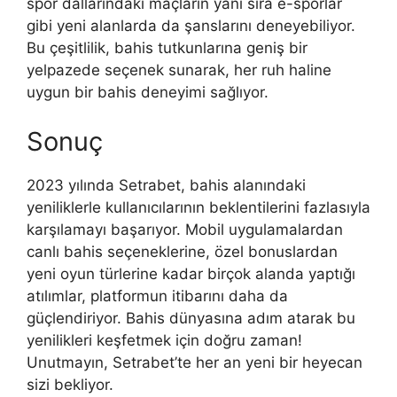
spor dallarındaki maçların yanı sıra e-sporlar
gibi yeni alanlarda da şanslarını deneyebiliyor.
Bu çeşitlilik, bahis tutkunlarına geniş bir
yelpazede seçenek sunarak, her ruh haline
uygun bir bahis deneyimi sağlıyor.
Sonuç
2023 yılında Setrabet, bahis alanındaki
yeniliklerle kullanıcılarının beklentilerini fazlasıyla
karşılamayı başarıyor. Mobil uygulamalardan
canlı bahis seçeneklerine, özel bonuslardan
yeni oyun türlerine kadar birçok alanda yaptığı
atılımlar, platformun itibarını daha da
güçlendiriyor. Bahis dünyasına adım atarak bu
yenilikleri keşfetmek için doğru zaman!
Unutmayın, Setrabet’te her an yeni bir heyecan
sizi bekliyor.