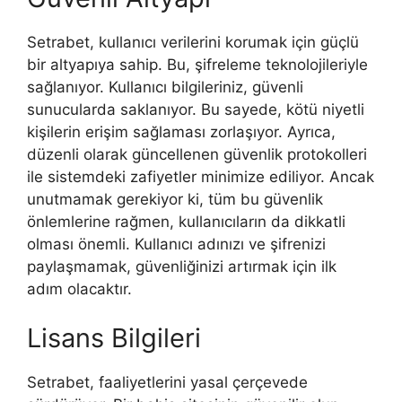
Setrabet, kullanıcı verilerini korumak için güçlü
bir altyapıya sahip. Bu, şifreleme teknolojileriyle
sağlanıyor. Kullanıcı bilgileriniz, güvenli
sunucularda saklanıyor. Bu sayede, kötü niyetli
kişilerin erişim sağlaması zorlaşıyor. Ayrıca,
düzenli olarak güncellenen güvenlik protokolleri
ile sistemdeki zafiyetler minimize ediliyor. Ancak
unutmamak gerekiyor ki, tüm bu güvenlik
önlemlerine rağmen, kullanıcıların da dikkatli
olması önemli. Kullanıcı adınızı ve şifrenizi
paylaşmamak, güvenliğinizi artırmak için ilk
adım olacaktır.
Lisans Bilgileri
Setrabet, faaliyetlerini yasal çerçevede