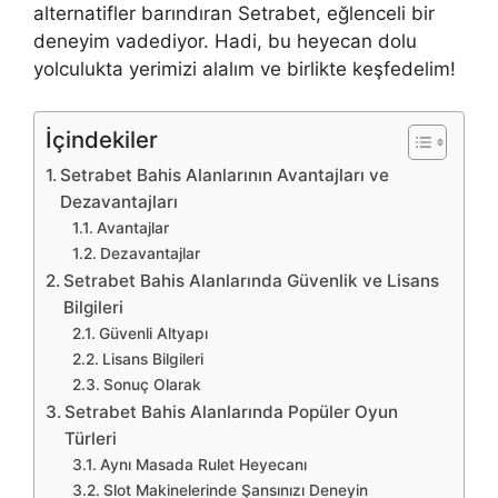
alternatifler barındıran Setrabet, eğlenceli bir
deneyim vadediyor. Hadi, bu heyecan dolu
yolculukta yerimizi alalım ve birlikte keşfedelim!
İçindekiler
Setrabet Bahis Alanlarının Avantajları ve
Dezavantajları
Avantajlar
Dezavantajlar
Setrabet Bahis Alanlarında Güvenlik ve Lisans
Bilgileri
Güvenli Altyapı
Lisans Bilgileri
Sonuç Olarak
Setrabet Bahis Alanlarında Popüler Oyun
Türleri
Aynı Masada Rulet Heyecanı
Slot Makinelerinde Şansınızı Deneyin