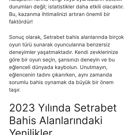
durumları değil; istatistikler daha etkili olacaktır.
Bu, kazanma ihtimalinizi artıran önemli bir
faktördür!
Sonuç olarak, Setrabet bahis alanlarında birçok
oyun türü sunarak oyuncularına benzersiz
deneyimler yaşatmaktadır. Kendi zevklerinize
göre bir oyun seçin, şansınızı deneyin ve bu
eğlenceli dünyada kaybolun. Unutmayın,
eğlencenin tadını çıkarırken, aynı zamanda
sorumlu bahis oynamak da büyük bir önem
taşır.
2023 Yılında Setrabet
Bahis Alanlarındaki
Yenilikler