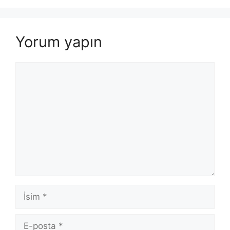
Yorum yapın
Yorum
İsim
E-