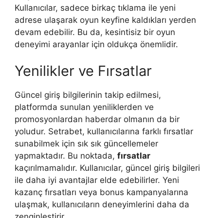
Kullanıcılar, sadece birkaç tıklama ile yeni
adrese ulaşarak oyun keyfine kaldıkları yerden
devam edebilir. Bu da, kesintisiz bir oyun
deneyimi arayanlar için oldukça önemlidir.
Yenilikler ve Fırsatlar
Güncel giriş bilgilerinin takip edilmesi,
platformda sunulan yeniliklerden ve
promosyonlardan haberdar olmanın da bir
yoludur. Setrabet, kullanıcılarına farklı fırsatlar
sunabilmek için sık sık güncellemeler
yapmaktadır. Bu noktada,
fırsatlar
kaçırılmamalıdır. Kullanıcılar, güncel giriş bilgileri
ile daha iyi avantajlar elde edebilirler. Yeni
kazanç fırsatları veya bonus kampanyalarına
ulaşmak, kullanıcıların deneyimlerini daha da
zenginleştirir.