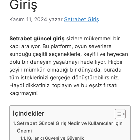
Giriş
Kasım 11, 2024
yazar
Setrabet Giriş
Setrabet güncel giriş
sizlere mükemmel bir
kapı aralıyor. Bu platform, oyun severlere
sunduğu çeşitli seçeneklerle, keyifli ve heyecan
dolu bir deneyim yaşatmayı hedefliyor. Hiçbir
şeyin mümkün olmadığı bir dünyada, burada
tüm isteklerinizi gerçeğe dönüştürebilirsiniz.
Haydi dikkatinizi toplayın ve bu eşsiz fırsatı
kaçırmayın!
İçindekiler
Setrabet Güncel Giriş Nedir ve Kullanıcılar İçin
Önemi
Kullanıcı Güveni ve Güvenlik