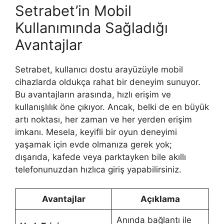
Setrabet’in Mobil
Kullanımında Sağladığı
Avantajlar
Setrabet, kullanıcı dostu arayüzüyle mobil
cihazlarda oldukça rahat bir deneyim sunuyor.
Bu avantajların arasında, hızlı erişim ve
kullanışlılık öne çıkıyor. Ancak, belki de en büyük
artı noktası, her zaman ve her yerden erişim
imkanı. Mesela, keyifli bir oyun deneyimi
yaşamak için evde olmanıza gerek yok;
dışarıda, kafede veya parktayken bile akıllı
telefonunuzdan hızlıca giriş yapabilirsiniz.
Avantajlar
Açıklama
Anında bağlantı ile