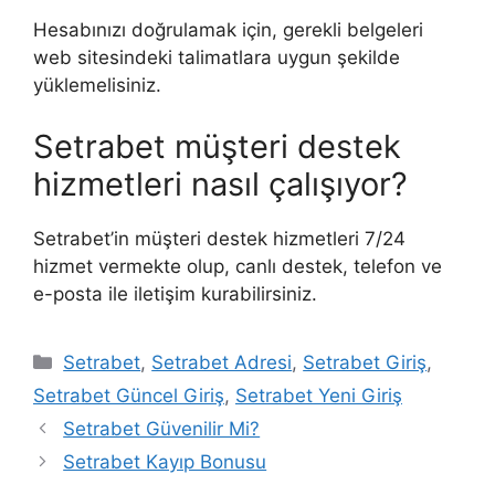
Hesabınızı doğrulamak için, gerekli belgeleri
web sitesindeki talimatlara uygun şekilde
yüklemelisiniz.
Setrabet müşteri destek
hizmetleri nasıl çalışıyor?
Setrabet’in müşteri destek hizmetleri 7/24
hizmet vermekte olup, canlı destek, telefon ve
e-posta ile iletişim kurabilirsiniz.
Kategoriler
Setrabet
,
Setrabet Adresi
,
Setrabet Giriş
,
Setrabet Güncel Giriş
,
Setrabet Yeni Giriş
Setrabet Güvenilir Mi?
Setrabet Kayıp Bonusu