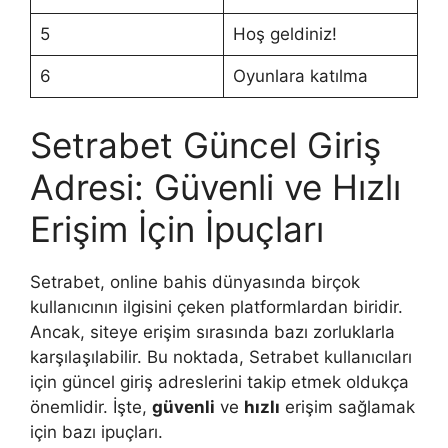
5
Hoş geldiniz!
6
Oyunlara katılma
Setrabet Güncel Giriş
Adresi: Güvenli ve Hızlı
Erişim İçin İpuçları
Setrabet, online bahis dünyasında birçok
kullanıcının ilgisini çeken platformlardan biridir.
Ancak, siteye erişim sırasında bazı zorluklarla
karşılaşılabilir. Bu noktada, Setrabet kullanıcıları
için güncel giriş adreslerini takip etmek oldukça
önemlidir. İşte,
güvenli
ve
hızlı
erişim sağlamak
için bazı ipuçları.