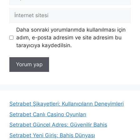
posta
İnternet
sitesi
Daha sonraki yorumlarımda kullanılması için
adım, e-posta adresim ve site adresim bu
tarayıcıya kaydedilsin.
Setrabet Şikayetleri: Kullanıcıların Deneyimleri
Setrabet Canlı Casino Oyunları
Setrabet Güncel Adres: Güvenilir Bahis
Setrabet Yeni Giriş: Bahis Dünyası