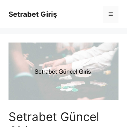
İçeriğe
atla
Setrabet Giriş
Menü
Setrabet Güncel