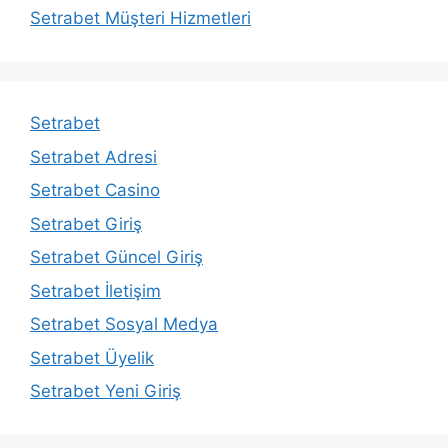
Setrabet Müşteri Hizmetleri
Setrabet
Setrabet Adresi
Setrabet Casino
Setrabet Giriş
Setrabet Güncel Giriş
Setrabet İletişim
Setrabet Sosyal Medya
Setrabet Üyelik
Setrabet Yeni Giriş