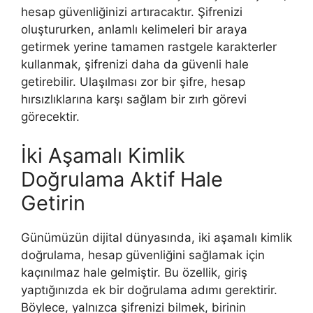
hesap güvenliğinizi artıracaktır. Şifrenizi
oluştururken, anlamlı kelimeleri bir araya
getirmek yerine tamamen rastgele karakterler
kullanmak, şifrenizi daha da güvenli hale
getirebilir. Ulaşılması zor bir şifre, hesap
hırsızlıklarına karşı sağlam bir zırh görevi
görecektir.
İki Aşamalı Kimlik
Doğrulama Aktif Hale
Getirin
Günümüzün dijital dünyasında, iki aşamalı kimlik
doğrulama, hesap güvenliğini sağlamak için
kaçınılmaz hale gelmiştir. Bu özellik, giriş
yaptığınızda ek bir doğrulama adımı gerektirir.
Böylece, yalnızca şifrenizi bilmek, birinin